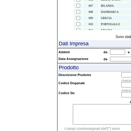
007
IRLANDA
008
DANIMARCA
009
GRECIA
010
PORTOGALLO
011
SPAGNA
021
ISOLE CANARIE
Sono stat
Dati Impresa
022
CEUTA E MELILLA
024
ISLANDA
Addetti
da
028
NORVEGIA
Data Assegnazione
da
030
SVEZIA
Prodotto
032
FINLANDIA
037
LIECHTENSTEIN
Descrizione Prodotto
038
AUSTRIA
(massi
Codice Doganale
039
SVIZZERA
(massi
041
ISOLE FAEROER
Codice Sic
043
ANDORRA
044
GIBILTERRA
045
CITTA' DEL VATICAN
046
MALTA
047
SAN MARINO
I campi contrassegnati dall'(*) sono
052
TURCHIA