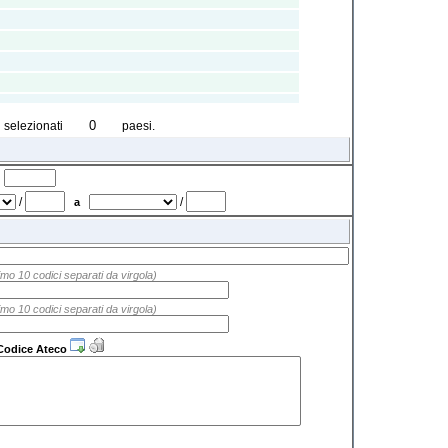
i selezionati
paesi.
a
/
/
a
mo 10 codici separati da virgola)
mo 10 codici separati da virgola)
Codice Ateco
O