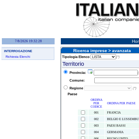
Hom
7/8/2026 19:32:28
Ricerca imprese > avanzata
INTERROGAZIONE
Richiesta Elenchi
Tipologia Elenco
(*)
Territorio
Provincia:
(
Comune:
Regione
(*)
Paese
ORDINA
PER
ORDINA PER PAESE
CODICE
001
FRANCIA
002
BELGIO E LUSSEMB
003
PAESI BASSI
004
GERMANIA
006
REGNO UNITO