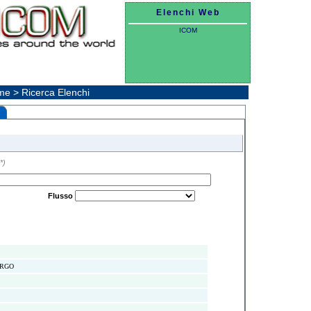
Elenchi Web
ICOM
e > Ricerca Elenchi
*)
Flusso
URGO