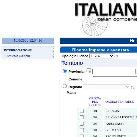
Hom
10/8/2026 12:34:16
Ricerca imprese > avanzata
INTERROGAZIONE
Richiesta Elenchi
Tipologia Elenco
(*)
Territorio
Provincia:
(
Comune:
Regione
(*)
Paese
ORDINA
PER
ORDINA PER PAESE
CODICE
001
FRANCIA
002
BELGIO E LUSSEMB
003
PAESI BASSI
004
GERMANIA
006
REGNO UNITO