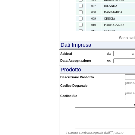
007
IRLANDA
008
DANIMARCA
009
GRECIA
010
PORTOGALLO
011
SPAGNA
021
ISOLE CANARIE
Sono stat
Dati Impresa
022
CEUTA E MELILLA
024
ISLANDA
Addetti
da
028
NORVEGIA
Data Assegnazione
da
030
SVEZIA
Prodotto
032
FINLANDIA
037
LIECHTENSTEIN
Descrizione Prodotto
038
AUSTRIA
(massi
Codice Doganale
039
SVIZZERA
(massi
041
ISOLE FAEROER
Codice Sic
043
ANDORRA
044
GIBILTERRA
045
CITTA' DEL VATICAN
046
MALTA
047
SAN MARINO
I campi contrassegnati dall'(*) sono
052
TURCHIA