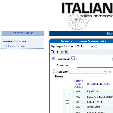
Hom
8/8/2026 1:46:33
Ricerca imprese > avanzata
INTERROGAZIONE
Richiesta Elenchi
Tipologia Elenco
(*)
Territorio
Provincia:
(
Comune:
Regione
(*)
Paese
ORDINA
PER
ORDINA PER PAESE
CODICE
001
FRANCIA
002
BELGIO E LUSSEMB
003
PAESI BASSI
004
GERMANIA
006
REGNO UNITO