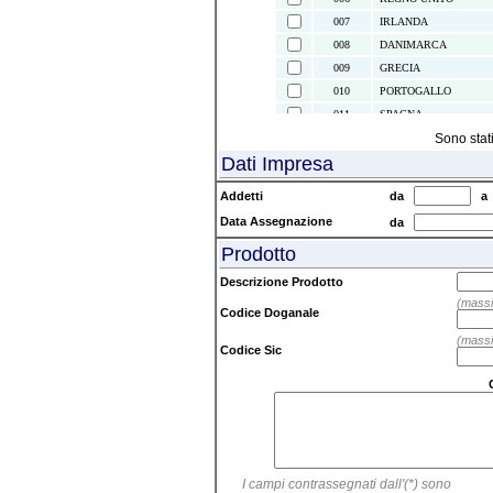
007
IRLANDA
008
DANIMARCA
009
GRECIA
010
PORTOGALLO
011
SPAGNA
021
ISOLE CANARIE
Sono stat
Dati Impresa
022
CEUTA E MELILLA
024
ISLANDA
Addetti
da
028
NORVEGIA
Data Assegnazione
da
030
SVEZIA
Prodotto
032
FINLANDIA
037
LIECHTENSTEIN
Descrizione Prodotto
038
AUSTRIA
(massi
Codice Doganale
039
SVIZZERA
(massi
041
ISOLE FAEROER
Codice Sic
043
ANDORRA
044
GIBILTERRA
045
CITTA' DEL VATICAN
046
MALTA
047
SAN MARINO
I campi contrassegnati dall'(*) sono
052
TURCHIA