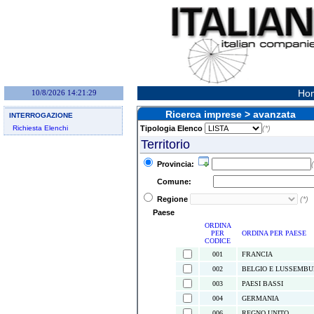
Hom
10/8/2026 14:21:29
Ricerca imprese > avanzata
INTERROGAZIONE
Richiesta Elenchi
Tipologia Elenco
(*)
Territorio
Provincia:
(
Comune:
Regione
(*)
Paese
ORDINA
PER
ORDINA PER PAESE
CODICE
001
FRANCIA
002
BELGIO E LUSSEMB
003
PAESI BASSI
004
GERMANIA
006
REGNO UNITO