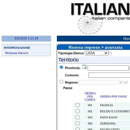
Hom
8/8/2026 1:21:58
Ricerca imprese > avanzata
INTERROGAZIONE
Richiesta Elenchi
Tipologia Elenco
(*)
Territorio
Provincia:
(
Comune:
Regione
(*)
Paese
ORDINA
PER
ORDINA PER PAESE
CODICE
001
FRANCIA
002
BELGIO E LUSSEMB
003
PAESI BASSI
004
GERMANIA
006
REGNO UNITO