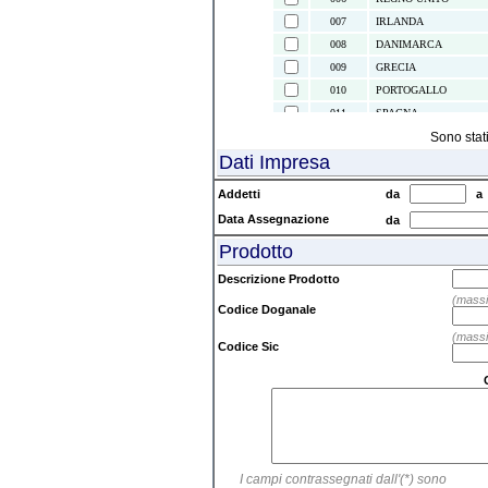
007
IRLANDA
008
DANIMARCA
009
GRECIA
010
PORTOGALLO
011
SPAGNA
021
ISOLE CANARIE
Sono stat
Dati Impresa
022
CEUTA E MELILLA
024
ISLANDA
Addetti
da
028
NORVEGIA
Data Assegnazione
da
030
SVEZIA
Prodotto
032
FINLANDIA
037
LIECHTENSTEIN
Descrizione Prodotto
038
AUSTRIA
(massi
Codice Doganale
039
SVIZZERA
(massi
041
ISOLE FAEROER
Codice Sic
043
ANDORRA
044
GIBILTERRA
045
CITTA' DEL VATICAN
046
MALTA
047
SAN MARINO
I campi contrassegnati dall'(*) sono
052
TURCHIA