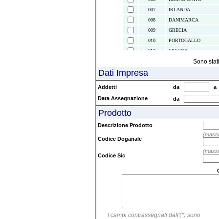
007
IRLANDA
008
DANIMARCA
009
GRECIA
010
PORTOGALLO
011
SPAGNA
021
ISOLE CANARIE
Sono stat
Dati Impresa
022
CEUTA E MELILLA
024
ISLANDA
Addetti
da
028
NORVEGIA
Data Assegnazione
da
030
SVEZIA
Prodotto
032
FINLANDIA
037
LIECHTENSTEIN
Descrizione Prodotto
038
AUSTRIA
(massi
Codice Doganale
039
SVIZZERA
(massi
041
ISOLE FAEROER
Codice Sic
043
ANDORRA
044
GIBILTERRA
045
CITTA' DEL VATICAN
046
MALTA
047
SAN MARINO
I campi contrassegnati dall'(*) sono
052
TURCHIA