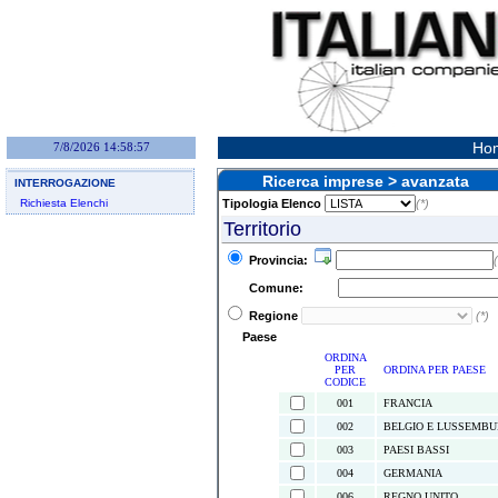
Hom
7/8/2026 14:58:57
Ricerca imprese > avanzata
INTERROGAZIONE
Richiesta Elenchi
Tipologia Elenco
(*)
Territorio
Provincia:
(
Comune:
Regione
(*)
Paese
ORDINA
PER
ORDINA PER PAESE
CODICE
001
FRANCIA
002
BELGIO E LUSSEMB
003
PAESI BASSI
004
GERMANIA
006
REGNO UNITO