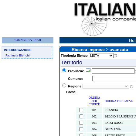
Hom
9/8/2026 15:33:50
Ricerca imprese > avanzata
INTERROGAZIONE
Richiesta Elenchi
Tipologia Elenco
(*)
Territorio
Provincia:
(
Comune:
Regione
(*)
Paese
ORDINA
PER
ORDINA PER PAESE
CODICE
001
FRANCIA
002
BELGIO E LUSSEMB
003
PAESI BASSI
004
GERMANIA
006
REGNO UNITO