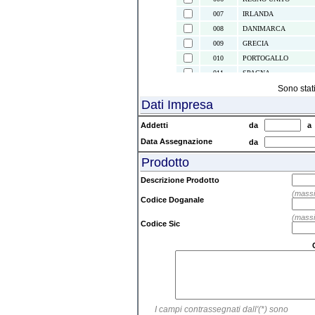
007
IRLANDA
008
DANIMARCA
009
GRECIA
010
PORTOGALLO
011
SPAGNA
021
ISOLE CANARIE
Sono stat
Dati Impresa
022
CEUTA E MELILLA
024
ISLANDA
Addetti
da
028
NORVEGIA
Data Assegnazione
da
030
SVEZIA
Prodotto
032
FINLANDIA
037
LIECHTENSTEIN
Descrizione Prodotto
038
AUSTRIA
(massi
Codice Doganale
039
SVIZZERA
(massi
041
ISOLE FAEROER
Codice Sic
043
ANDORRA
044
GIBILTERRA
045
CITTA' DEL VATICAN
046
MALTA
047
SAN MARINO
I campi contrassegnati dall'(*) sono
052
TURCHIA