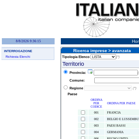
Hom
8/8/2026 9:36:15
Ricerca imprese > avanzata
INTERROGAZIONE
Richiesta Elenchi
Tipologia Elenco
(*)
Territorio
Provincia:
(
Comune:
Regione
(*)
Paese
ORDINA
PER
ORDINA PER PAESE
CODICE
001
FRANCIA
002
BELGIO E LUSSEMB
003
PAESI BASSI
004
GERMANIA
006
REGNO UNITO