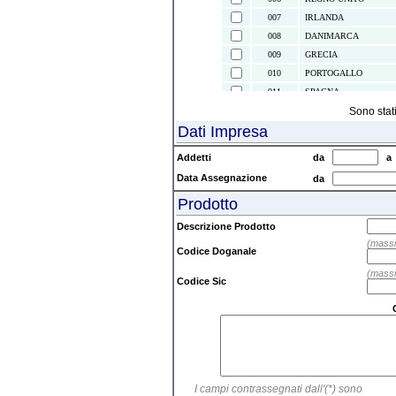
007
IRLANDA
008
DANIMARCA
009
GRECIA
010
PORTOGALLO
011
SPAGNA
021
ISOLE CANARIE
Sono stat
Dati Impresa
022
CEUTA E MELILLA
024
ISLANDA
Addetti
da
028
NORVEGIA
Data Assegnazione
da
030
SVEZIA
Prodotto
032
FINLANDIA
037
LIECHTENSTEIN
Descrizione Prodotto
038
AUSTRIA
(massi
Codice Doganale
039
SVIZZERA
(massi
041
ISOLE FAEROER
Codice Sic
043
ANDORRA
044
GIBILTERRA
045
CITTA' DEL VATICAN
046
MALTA
047
SAN MARINO
I campi contrassegnati dall'(*) sono
052
TURCHIA