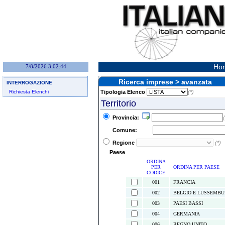
Hom
7/8/2026 3:02:44
Ricerca imprese > avanzata
INTERROGAZIONE
Richiesta Elenchi
Tipologia Elenco
(*)
Territorio
Provincia:
(
Comune:
Regione
(*)
Paese
ORDINA
PER
ORDINA PER PAESE
CODICE
001
FRANCIA
002
BELGIO E LUSSEMB
003
PAESI BASSI
004
GERMANIA
006
REGNO UNITO