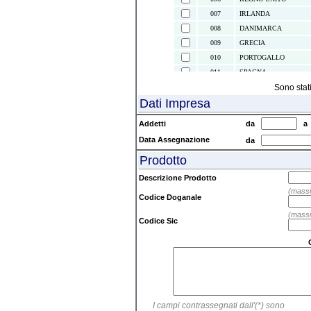
007
IRLANDA
008
DANIMARCA
009
GRECIA
010
PORTOGALLO
011
SPAGNA
021
ISOLE CANARIE
Sono stat
Dati Impresa
022
CEUTA E MELILLA
024
ISLANDA
Addetti
da
028
NORVEGIA
Data Assegnazione
da
030
SVEZIA
Prodotto
032
FINLANDIA
037
LIECHTENSTEIN
Descrizione Prodotto
038
AUSTRIA
(massi
Codice Doganale
039
SVIZZERA
(massi
041
ISOLE FAEROER
Codice Sic
043
ANDORRA
044
GIBILTERRA
045
CITTA' DEL VATICAN
046
MALTA
047
SAN MARINO
I campi contrassegnati dall'(*) sono
052
TURCHIA