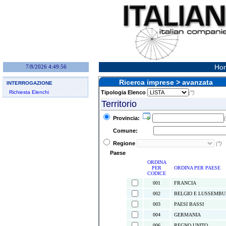
Hom
7/8/2026 4:49:56
Ricerca imprese > avanzata
INTERROGAZIONE
Richiesta Elenchi
Tipologia Elenco
(*)
Territorio
Provincia:
(
Comune:
Regione
(*)
Paese
ORDINA
PER
ORDINA PER PAESE
CODICE
001
FRANCIA
002
BELGIO E LUSSEMB
003
PAESI BASSI
004
GERMANIA
006
REGNO UNITO