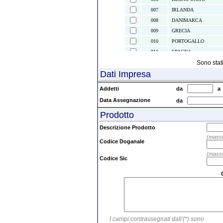
007
IRLANDA
008
DANIMARCA
009
GRECIA
010
PORTOGALLO
011
SPAGNA
021
ISOLE CANARIE
Sono stat
Dati Impresa
022
CEUTA E MELILLA
024
ISLANDA
Addetti
da
028
NORVEGIA
Data Assegnazione
da
030
SVEZIA
Prodotto
032
FINLANDIA
037
LIECHTENSTEIN
Descrizione Prodotto
038
AUSTRIA
(massi
Codice Doganale
039
SVIZZERA
(massi
041
ISOLE FAEROER
Codice Sic
043
ANDORRA
044
GIBILTERRA
045
CITTA' DEL VATICAN
046
MALTA
047
SAN MARINO
I campi contrassegnati dall'(*) sono
052
TURCHIA