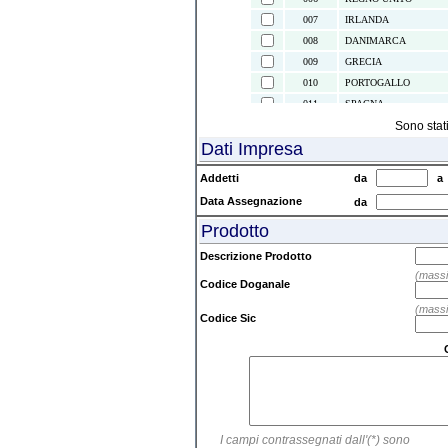
007
IRLANDA
008
DANIMARCA
009
GRECIA
010
PORTOGALLO
011
SPAGNA
021
ISOLE CANARIE
Sono stat
Dati Impresa
022
CEUTA E MELILLA
024
ISLANDA
Addetti
da
028
NORVEGIA
Data Assegnazione
da
030
SVEZIA
Prodotto
032
FINLANDIA
037
LIECHTENSTEIN
Descrizione Prodotto
038
AUSTRIA
(massi
Codice Doganale
039
SVIZZERA
(massi
041
ISOLE FAEROER
Codice Sic
043
ANDORRA
044
GIBILTERRA
045
CITTA' DEL VATICAN
046
MALTA
047
SAN MARINO
I campi contrassegnati dall'(*) sono
052
TURCHIA