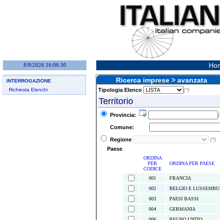
Hom
8/8/2026 16:06:30
Ricerca imprese > avanzata
INTERROGAZIONE
Richiesta Elenchi
Tipologia Elenco
(*)
Territorio
Provincia:
(
Comune:
Regione
(*)
Paese
ORDINA
PER
ORDINA PER PAESE
CODICE
001
FRANCIA
002
BELGIO E LUSSEMB
003
PAESI BASSI
004
GERMANIA
006
REGNO UNITO