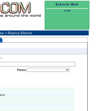
Elenchi Web
ICOM
e > Ricerca Elenchi
*)
Flusso
URGO