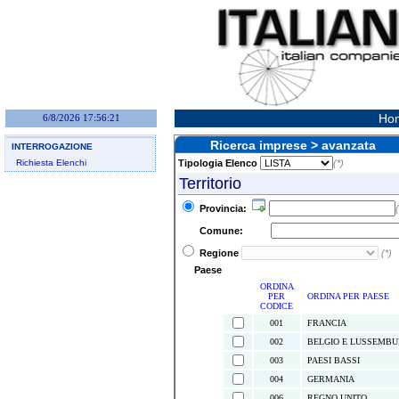
Hom
6/8/2026 17:56:21
Ricerca imprese > avanzata
INTERROGAZIONE
Richiesta Elenchi
Tipologia Elenco
(*)
Territorio
Provincia:
(
Comune:
Regione
(*)
Paese
ORDINA
PER
ORDINA PER PAESE
CODICE
001
FRANCIA
002
BELGIO E LUSSEMB
003
PAESI BASSI
004
GERMANIA
006
REGNO UNITO