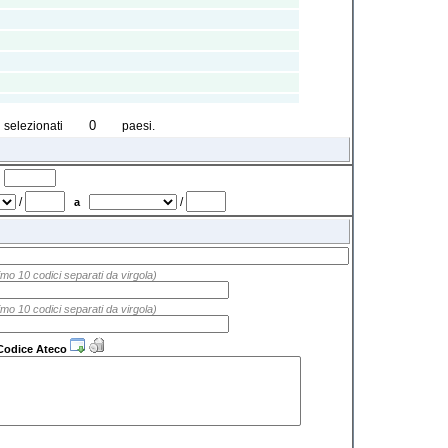
i selezionati
paesi.
a
/
/
a
mo 10 codici separati da virgola)
mo 10 codici separati da virgola)
Codice Ateco
O