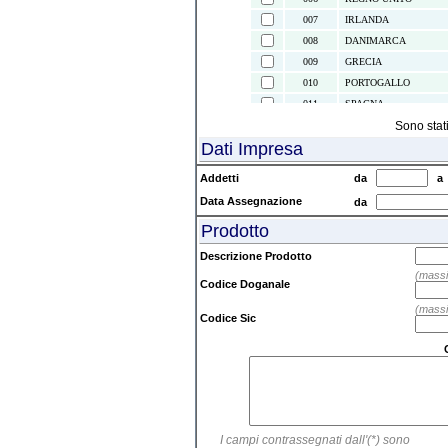
007
IRLANDA
008
DANIMARCA
009
GRECIA
010
PORTOGALLO
011
SPAGNA
021
ISOLE CANARIE
Sono stat
Dati Impresa
022
CEUTA E MELILLA
024
ISLANDA
Addetti
da
028
NORVEGIA
Data Assegnazione
da
030
SVEZIA
Prodotto
032
FINLANDIA
037
LIECHTENSTEIN
Descrizione Prodotto
038
AUSTRIA
(massi
Codice Doganale
039
SVIZZERA
(massi
041
ISOLE FAEROER
Codice Sic
043
ANDORRA
044
GIBILTERRA
045
CITTA' DEL VATICAN
046
MALTA
047
SAN MARINO
I campi contrassegnati dall'(*) sono
052
TURCHIA