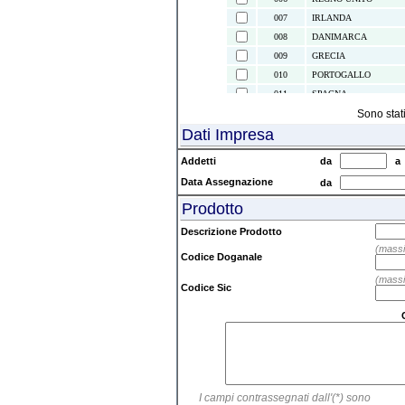
007
IRLANDA
008
DANIMARCA
009
GRECIA
010
PORTOGALLO
011
SPAGNA
021
ISOLE CANARIE
Sono stat
Dati Impresa
022
CEUTA E MELILLA
024
ISLANDA
Addetti
da
028
NORVEGIA
Data Assegnazione
da
030
SVEZIA
Prodotto
032
FINLANDIA
037
LIECHTENSTEIN
Descrizione Prodotto
038
AUSTRIA
(massi
Codice Doganale
039
SVIZZERA
(massi
041
ISOLE FAEROER
Codice Sic
043
ANDORRA
044
GIBILTERRA
045
CITTA' DEL VATICAN
046
MALTA
047
SAN MARINO
I campi contrassegnati dall'(*) sono
052
TURCHIA